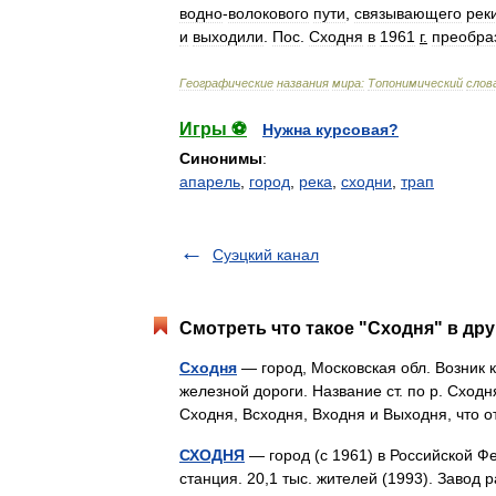
водно
-
волокового
пути
,
связывающего
рек
и
выходили
.
Пос
.
Сходня
в
1961
г
.
преобра
Географические
названия
мира:
Топонимический
слов
Игры ⚽
Нужна курсовая?
Синонимы
:
апарель
,
город
,
река
,
сходни
,
трап
Суэцкий канал
Смотреть что такое "Сходня" в дру
Сходня
— город, Московская обл. Возник ка
железной дороги. Название ст. по р. Сход
Сходня, Всходня, Входня и Выходня, чт
СХОДНЯ
— город (с 1961) в Российской Ф
станция. 20,1 тыс. жителей (1993). Завод