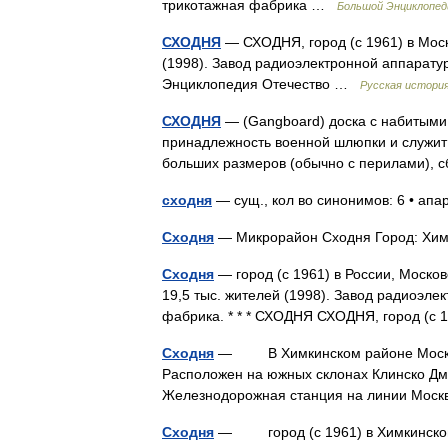
трикотажная фабрика …
Большой Энциклопед
СХОДНЯ
— СХОДНЯ, город (с 1961) в Моско
(1998). Завод радиоэлектронной аппарату
Энциклопедия Отечество …
Русская истори
СХОДНЯ
— (Gangboard) доска с набитыми 
принадлежность военной шлюпки и служит 
больших размеров (обычно с перилами), 
сходня
— сущ., кол во синонимов: 6 • апар
Сходня
— Микрорайон Сходня Город: Хим
Сходня
— город (с 1961) в России, Моско
19,5 тыс. жителей (1998). Завод радиоэл
фабрика. * * * СХОДНЯ СХОДНЯ, город (с
Сходня
— В Химкинском районе Московск
Расположен на южных склонах Клинско Дмит
Железнодорожная станция на линии Моск
Сходня
— город (с 1961) в Химкинском р