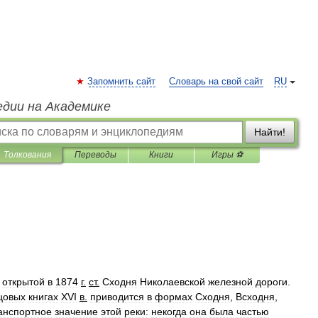
Запомнить сайт
Словарь на свой сайт
RU
едии на Академике
Найти!
Толкования
Переводы
Книги
Игры ⚽
открытой
в
1874
г
.
ст
.
Сходня
Николаевской
железной
дороги
.
цовых
книгах
XVI
в
.
приводится
в
формах
Сходня
,
Всходня
,
анспортное
значение
этой
реки:
некогда
она
была
частью