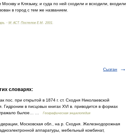
и
Москву
и
Клязьму
,
и
суда
по
ней
сходили
и
всходили
,
входили
зован
в
город
с
тем
же
названием
.
арь
. -
М:
АСТ
.
Поспелов
Е
.
М
.
.
2001
.
Сызган
гих словарях:
к пос. при открытой в 1874 г. ст. Сходня Николаевской
ня. Гидроним в писцовых книгах XVI в. приводится в формах
о отражало былое… …
Географическая энциклопедия
едерации, Московская обл., на р. Сходня. Железнодорожная
 радиоэлектронной аппаратуры, мебельный комбинат,