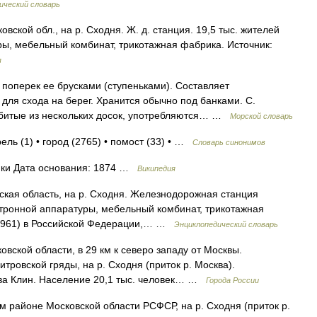
ический словарь
вской обл., на р. Сходня. Ж. д. станция. 19,5 тыс. жителей
ры, мебельный комбинат, трикотажная фабрика. Источник:
я
поперек ее брусками (ступеньками). Составляет
для схода на берег. Хранится обычно под банками. С.
сбитые из нескольких досок, употребляются… …
Морской словарь
ель (1) • город (2765) • помост (33) • …
Словарь синонимов
ки Дата основания: 1874 …
Википедия
вская область, на р. Сходня. Железнодорожная станция
ектронной аппаратуры, мебельный комбинат, трикотажная
 1961) в Российской Федерации,… …
Энциклопедический словарь
ой области, в 29 км к северо западу от Москвы.
ровской гряды, на р. Сходня (приток р. Москва).
ва Клин. Население 20,1 тыс. человек… …
Города России
айоне Московской области РСФСР, на р. Сходня (приток р.