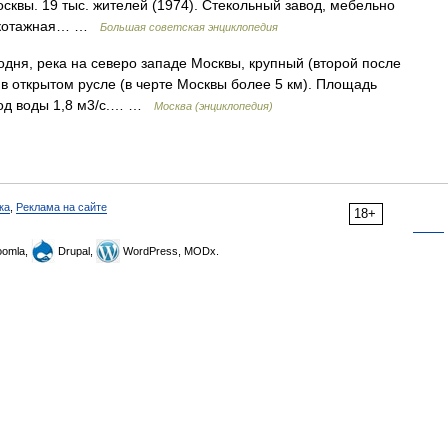
 Москвы. 19 тыс. жителей (1974). Стекольный завод, мебельно
рикотажная… …
Большая советская энциклопедия
дня, река на северо западе Москвы, крупный (второй после
т в открытом русле (в черте Москвы более 5 км). Площадь
ход воды 1,8 м3/с.… …
Москва (энциклопедия)
ка
,
Реклама на сайте
18+
omla,
Drupal,
WordPress, MODx.