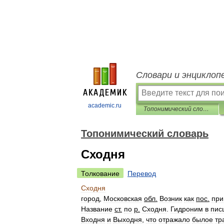
Словари и энциклоп
academic.ru
Топонимический словарь
Топонимический словарь
Сходня
Толкование
Перевод
Сходня
город
,
Московская
обл
.
Возник
как
пос
.
при
Название
ст
.
по
р
.
Сходня
.
Гидроним
в
пис
Входня
и
Выходня
,
что
отражало
былое
тр