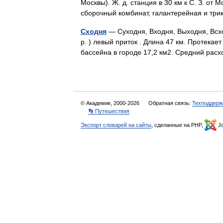
Москвы). Ж. д. станция в 30 км к С. З. от
сборочный комбинат, галантерейная и т
Сходня
— Суходня, Входня, Выходня, Всхо
р. ) левый приток . Длина 47 км. Протекае
бассейна в городе 17,2 км2. Средний рас
© Академик, 2000-2026
Обратная связь:
Техподдерж
👣 Путешествия
Экспорт словарей на сайты
, сделанные на PHP,
Jo